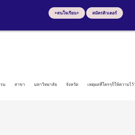
+สนใจเรียน+
สมัครติวเตอร์
รรม
สาขา
มหาวิทยาลัย
จังหวัด
เหตุผลที่ใครๆก็ให้ความไว