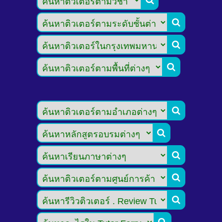








