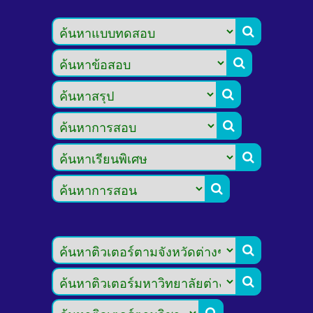








