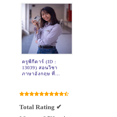
คณิตศาสตร์ในพื้นที่
อำเภอเมือง
เชียงใหม่,อ.แม่ริม,เมญ่า
ครูพี่กีตาร์ (ID :
13039) สอนวิชา
ภาษาอังกฤษ ที่
เชียงใหม่
Total Rating ✔