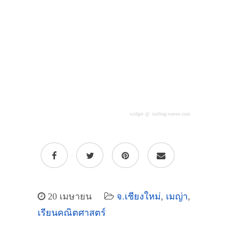
widget @
surfing-waves.com
20 เมษายน
จ.เชียงใหม่
,
เมญ่า
,
เรียนคณิตศาสตร์