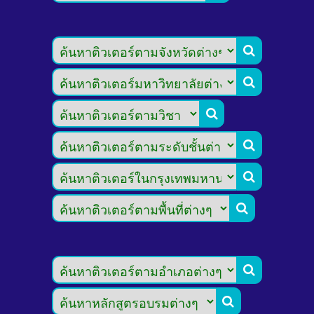







