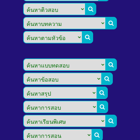








