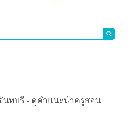

รี - ดูคำแนะนำครูสอนพิเศษที่นี่
จันทบุรี - ดูคำแนะนำครูสอน