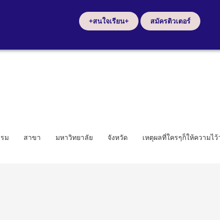
+สนใจเรียน+
สมัครติวเตอร์
รรม
สาขา
มหาวิทยาลัย
จังหวัด
เหตุผลที่ใครๆก็ให้ความไว