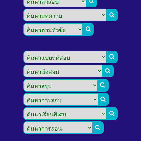








