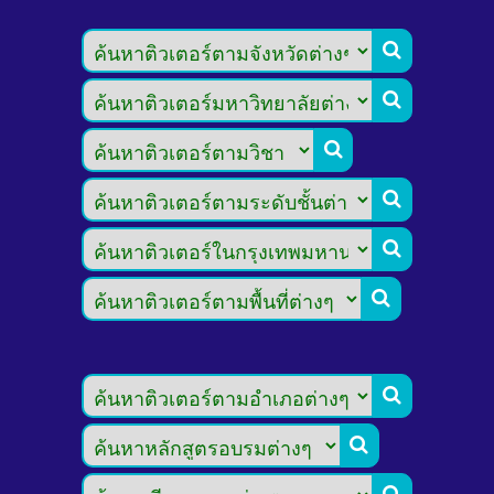







