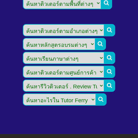






