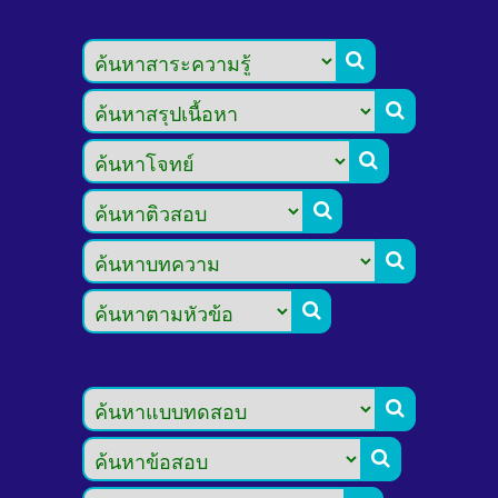







