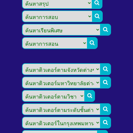








