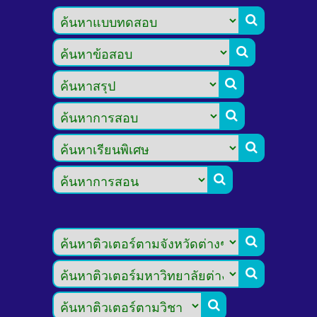








