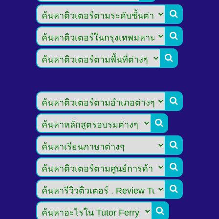








