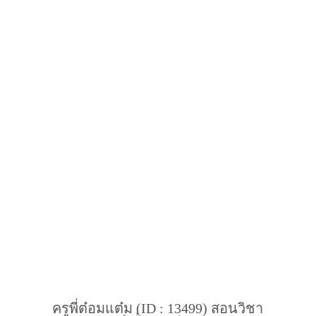
ครูพี่ต๋อมแต๋ม (ID : 13499) สอนวิชา