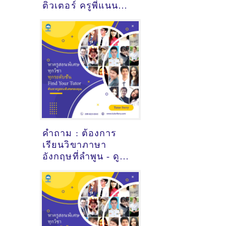
ติวเตอร์ ครูพี่แนน
พัชราัตน์ ขัดแสน
@Space109
คำถาม : ต้องการ
เรียนวิขาภาษา
อังกฤษที่ลำพูน - ดูคำ
แนะนำครูสอนพิเศษ
ที่นี่