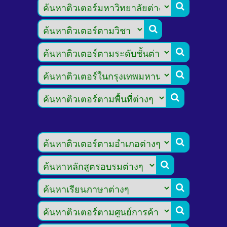








