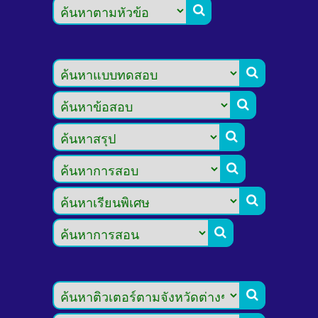







