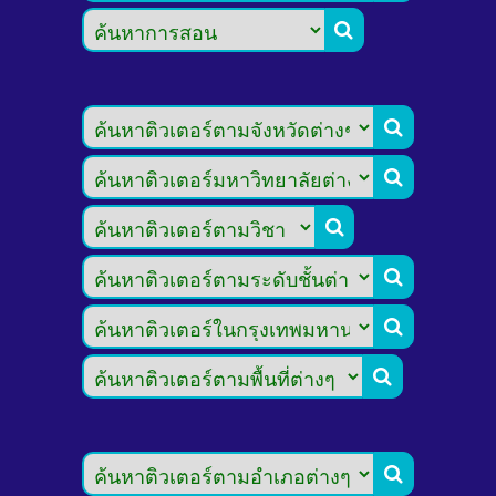







