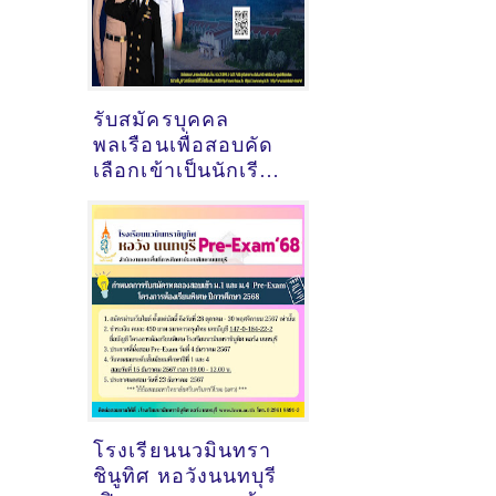
รับสมัครบุคคล
พลเรือนเพื่อสอบคัด
เลือกเข้าเป็นนักเรียน
เตรียมทหารในส่วน
ของกองทัพเรือ
โครงการฉลามขาว
ประจาปีการศึกษา
๒๕๖๘
โรงเรียนนวมินทรา
ชินูทิศ หอวังนนทบุรี