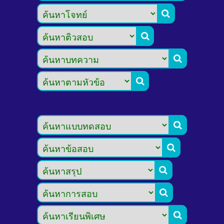








