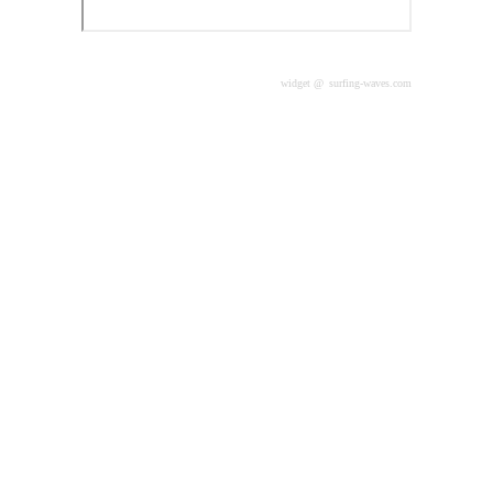
widget @
surfing-waves.com