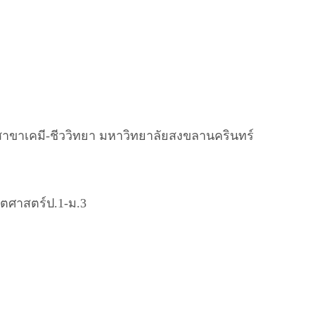
าขาเคมี-ชีววิทยา มหาวิทยาลัยสงขลา​นครินทร์​
ิตศาสตร์​ป.1-ม.3