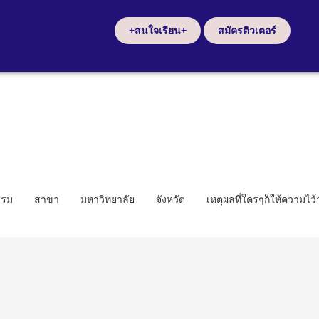
+สนใจเรียน+
สมัครติวเตอร์
รรม
สาขา
มหาวิทยาลัย
จังหวัด
เหตุผลที่ใครๆก็ให้ความไว