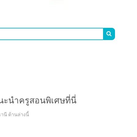

นะนำครูสอนพิเศษที่นี่
นี ด้านล่างนี้