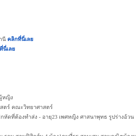
านี
คลิกที่นี่เลย
ี่นี่เลย
ู้หญิง
สตร์​ คณะวิทยาศาสตร์​
กหัดที่ต้องทำส่ง - อายุ23​ เพศหญิง​ ศาสนาพุทธ​ รูปร่างอ้วน