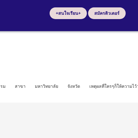
+สนใจเรียน+
สมัครติวเตอร์
รรม
สาขา
มหาวิทยาลัย
จังหวัด
เหตุผลที่ใครๆก็ให้ความไว