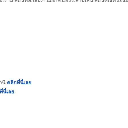
ตม.ราม​ สอนฟิสิกส์ม.4​ น้อง1คนที่รร.สามเสน​ สอนคณิตน้องม
านี
คลิกที่นี่เลย
ี่นี่เลย