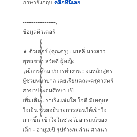
ภาษาอังกฤษ
คลิกที่นี่เลย
------------------,
ข้อมูลติวเตอร์
★ ติวเตอร์ (คุณครู) : เยลลี่ นางสาว
พุทธชาด สวัสดี ผู้หญิง
วุฒิการศึกษา/การทำงาน : จบหลักสูตร
ผู้ช่วยพยาบาล เคยเรียนคณะครุศาสตร์
สาขาประถมศึกษา 1ปี
เพิ่มเติม : ร่าเริงเเจ่มใส ใจดี มีเหตุผล
ใจเย็น ช่วยอธิบายการสอนให้เข้าใจ
มากขึ้น ้้้้้้้้้้้้้้้้้้้้้้้้้้้้้้้้้้้้้้้้้้้้้้้้้้้้้้้้้้้้้้เข้าใจในช่วงวัยอารมณ์ของ
เด็ก - อายุ20ปี รูปร่างสมส่วน ศาสนา