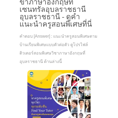
ขาภาษาอังกฤษที่
เซนทรัลอุบลราชธานี
อุบลราชธานี - ดูคำ
แนะนำครูสอนพิเศษที่นี่
คำตอบ [Answer] : แนะนำครูสอนพิเศษตาม
บ้านเรียนพิเศษแบบตัวต่อตัว ดูโปรไฟล์
ติวเตอร์สอนพิเศษวิชาภาษาอังกฤษที่
อุบลราชธานี ด้านล่างนี้