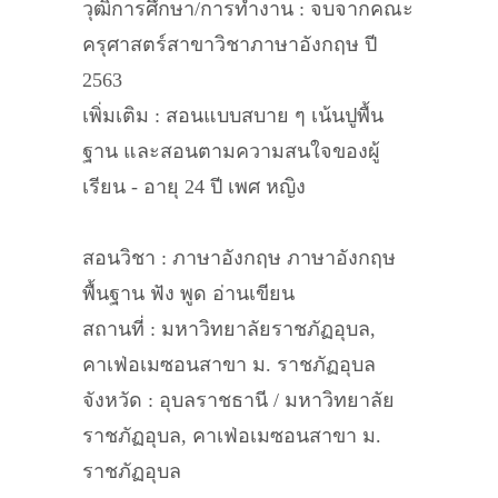
วุฒิการศึกษา/การทำงาน : จบจากคณะ
ครุศาสตร์สาขาวิชาภาษาอังกฤษ ปี
2563
เพิ่มเติม : สอนแบบสบาย ๆ เน้นปูพื้น
ฐาน และสอนตามความสนใจของผู้
เรียน - อายุ 24 ปี เพศ หญิง
สอนวิชา : ภาษาอังกฤษ ภาษาอังกฤษ
พื้นฐาน ฟัง พูด อ่านเขียน
สถานที่ : มหาวิทยาลัยราชภัฏอุบล,
คาเฟ่อเมซอนสาขา ม. ราชภัฏอุบล
จังหวัด : อุบลราชธานี / มหาวิทยาลัย
ราชภัฏอุบล, คาเฟ่อเมซอนสาขา ม.
ราชภัฏอุบล