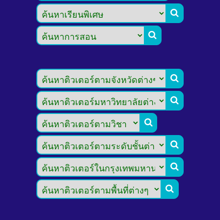







