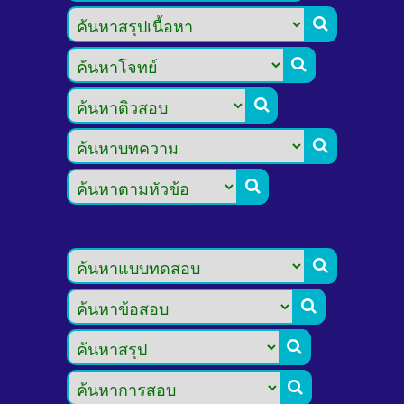








