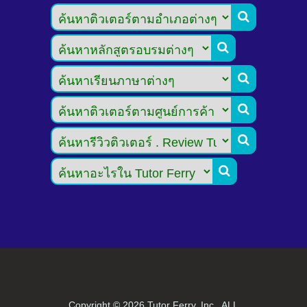






Copyright ©
2026 Tutor Ferry, Inc., ALL