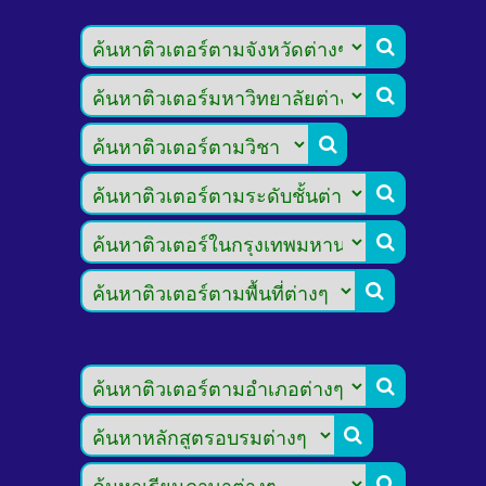








