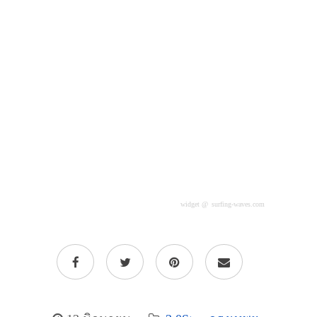
widget @
surfing-waves.com