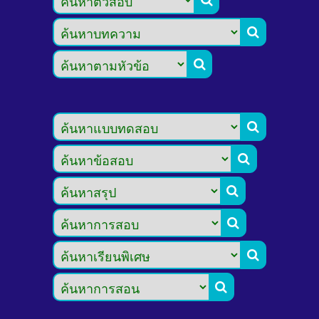







