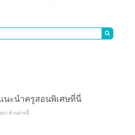

นะนำครูสอนพิเศษที่นี่
า ด้านล่างนี้