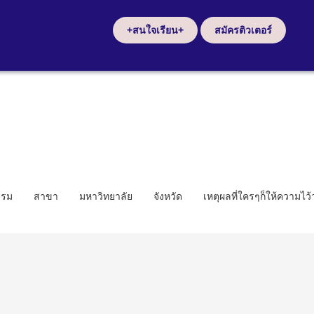
+สนใจเรียน+
สมัครติวเตอร์
รรม
สาขา
มหาวิทยาลัย
จังหวัด
เหตุผลที่ใครๆก็ให้ความไว