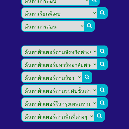







