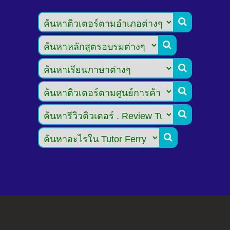





