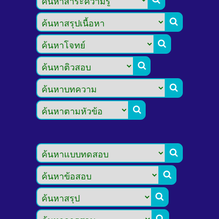








