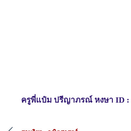
ครูพี่แป๋ม ปรีญาภรณ์ หงษา ID :