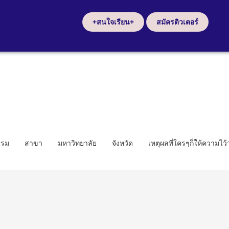
+สนใจเรียน+
สมัครติวเตอร์
รรม
สาขา
มหาวิทยาลัย
จังหวัด
เหตุผลที่ใครๆก็ให้ความไว