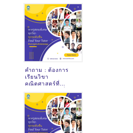
คำถาม : ต้องการ
เรียนวิขา
คณิตศาสตร์ที่
ศูนย์การค้าแฟชั่น
ไอซ์แลนด์
กรุงเทพมหานคร - ดู
คำแนะนำครูสอน
พิเศษที่นี่