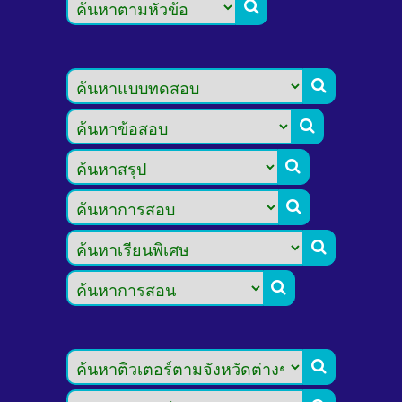







