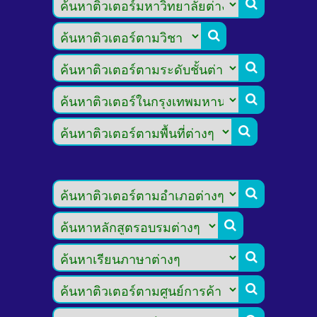








