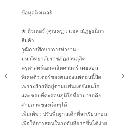
------------------,
ข้อมูลติวเตอร์
★ ติวเตอร์ (คุณครู) : แอล ณัฏฐธนิกา​
สืบค้า
วุฒิการศึกษา/การทำงาน :
มหาวิทยาลัย​ราชภัฏ​สวนดุสิต​
ครุศาสตร์​เอกคณิตศาสตร์ เคยสอน
พิเศษ​ติวเตอร์​ของตนเองแต่ตอนนี้ปิด
เพราะย้ายที่อยู่ตามแฟนแต่ยังสนใจ
และชอบที่ตะสอนภูมิใจที่สามารถดึง
ศักยภาพ​ของเด็กๆได้
เพิ่มเติม : ปรับพื้นฐานเด็กที่จะเรียนก่อน
เพื่อให้การสอนในระดับที่ยากขึ้นได้ง่าย