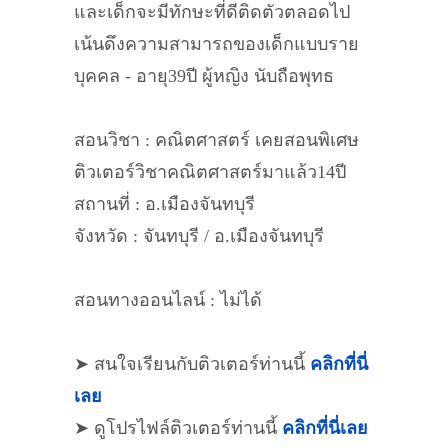
และเด็กจะมีทักษะที่ดีติดตัวตลอดไป​
เน้นดึงความสามารถของเด็กแบบราย
บุคคล​ - อายุ39ปี​ ผู้หญิง​ นับถือพุทธ​
สอนวิชา : คณิตศาสตร์ เคยสอนพิเศษ​
ติวเตอร์วิชาคณิตศาสตร์​มาแล้ว14ปี
สถานที่ : อ.เมือง​จันทบุรี​
จังหวัด : จันทบุรี / อ.เมือง​จันทบุรี​
สอนทางออนไลน์ : ไม่ได้
➤ สนใจเรียนกับติวเตอร์ท่านนี้
คลิกที่นี่
เลย
➤ ดูโปรไฟล์ติวเตอร์ท่านนี้
คลิกที่นี่เลย