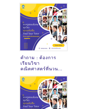
นาเยีย อุบลราชธานี
- ดูคำแนะนำครูสอน
พิเศษที่นี่
คำถาม : ต้องการ
เรียนวิขา
คณิตศาสตร์ที่นวนคร
ปทุมธานี - ดูคำ
แนะนำครูสอนพิเศษ
ที่นี่