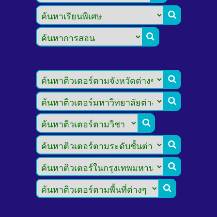







