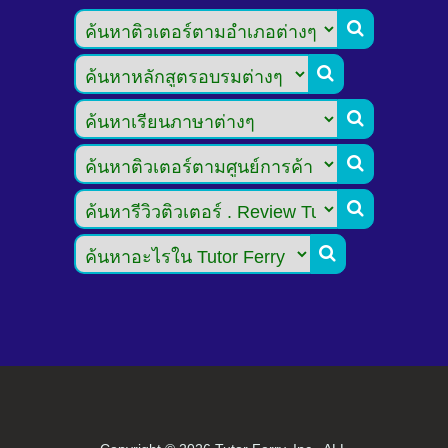





