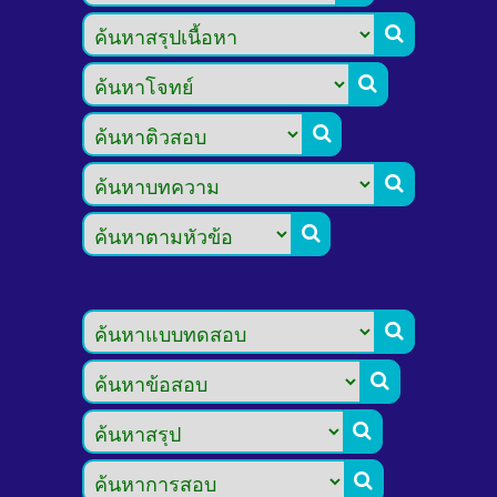








