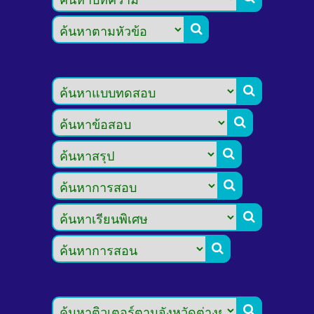







