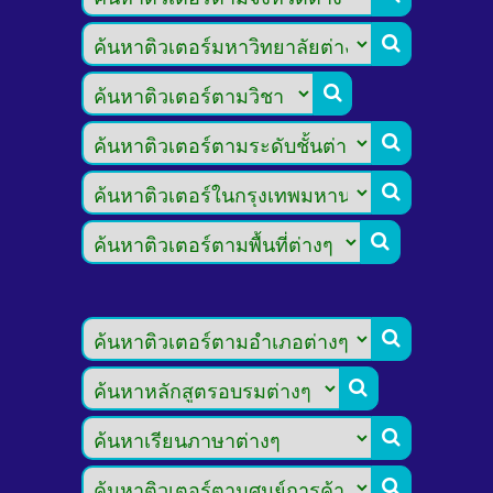








