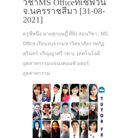
วิชาMS Officeที่เซฟวัน
จ.นครราชสีมา [31-08-
2021]
ครูพี่หนึ่ง นายสุกฤษฎิ์ ดียิ่ง สอนวิชา : MS
Office เรียนจบจากมหาวิทยาลัยราชภัฏ
สุรินทร์ ปริญญาตรี วท.บ. เทคโนโลยี
อุตสาหกรรมแขนงคอมพิวเตอร์
อุตสาหกรรม