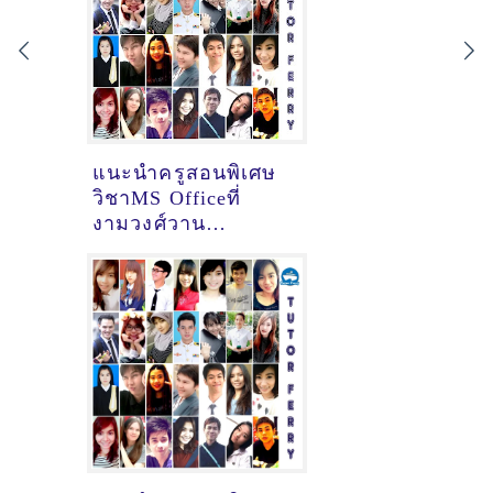
แนะนำครูสอนพิเศษ
วิชาMS Officeที่
งามวงศ์วาน
จ.นนทบุรี [09-03-
2021]