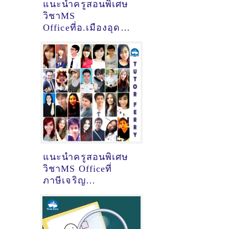
แนะนำครูสอนพิเศษ
วิชาMS
Officeที่อ.เมืองอุดร
จ.อุดรธานี [31-08-
2021]
แนะนำครูสอนพิเศษ
วิชาMS Officeที่
ภาษีเจริญ
จ.กรุงเทพมหานคร
[31-08-2021]