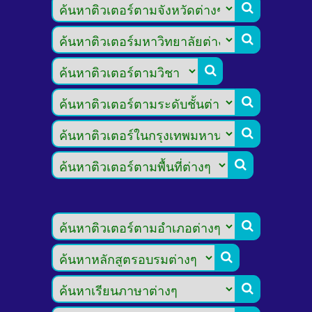








