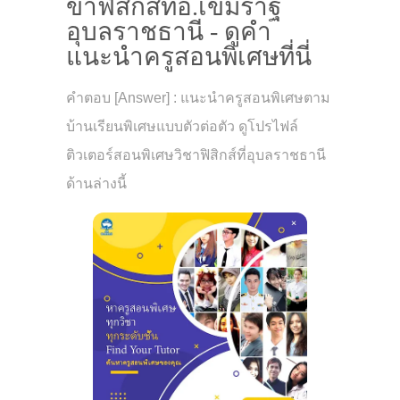
ขาฟิสิกส์ที่อ.เขมราฐ
อุบลราชธานี - ดูคำ
แนะนำครูสอนพิเศษที่นี่
คำตอบ [Answer] : แนะนำครูสอนพิเศษตาม
บ้านเรียนพิเศษแบบตัวต่อตัว ดูโปรไฟล์
ติวเตอร์สอนพิเศษวิชาฟิสิกส์ที่อุบลราชธานี
ด้านล่างนี้