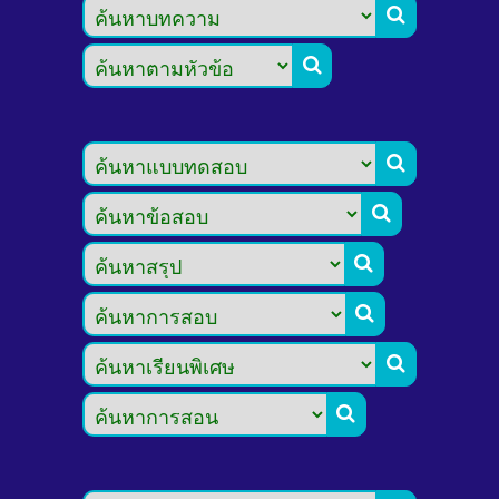







