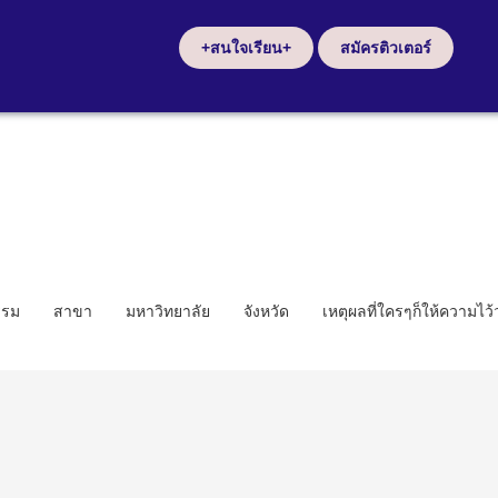
+สนใจเรียน+
สมัครติวเตอร์
รรม
สาขา
มหาวิทยาลัย
จังหวัด
เหตุผลที่ใครๆก็ให้ความไว