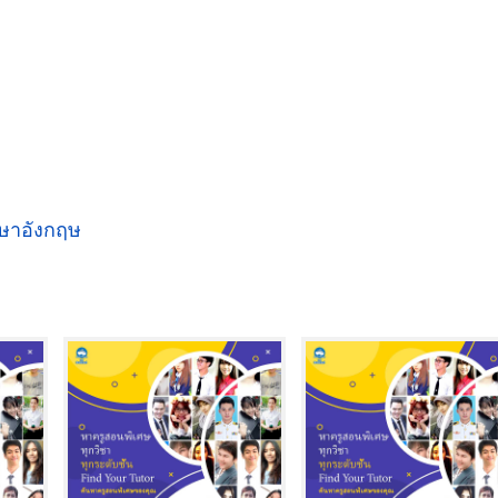
าษาอังกฤษ