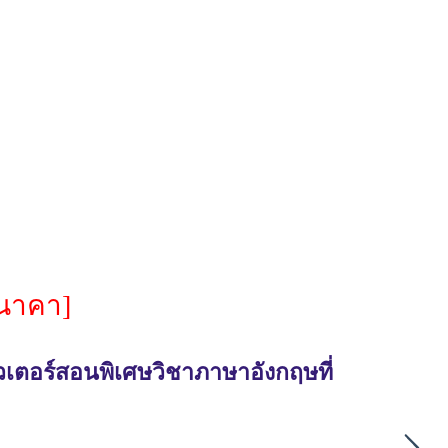
[นาคา]
วเตอร์สอนพิเศษวิชาภาษาอังกฤษที่