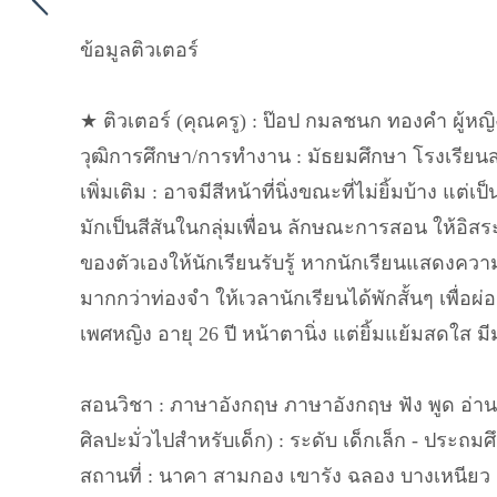
ข้อมูลติวเตอร์
★ ติวเตอร์ (คุณครู) : ป๊อป กมลชนก ทองคำ ผู้หญิ
วุฒิการศึกษา/การทำงาน : มัธยมศึกษา โรงเรียนส
เพิ่มเติม : อาจมีสีหน้าที่นิ่งขณะที่ไม่ยิ้มบ้าง 
มักเป็นสีสันในกลุ่มเพื่อน ลักษณะการสอน ให้อิ
ของตัวเองให้นักเรียนรับรู้ หากนักเรียนแสดงคว
มากกว่าท่องจำ ให้เวลานักเรียนได้พักสั้นๆ เพื่
เพศหญิง อายุ 26 ปี หน้าตานิ่ง แต่ยิ้มแย้มสดใส มีม
สอนวิชา : ภาษาอังกฤษ ภาษาอังกฤษ ฟัง พูด อ่าน เ
ศิลปะมั่วไปสำหรับเด็ก) : ระดับ เด็กเล็ก - ประถม
สถานที่ : นาคา สามกอง เขารัง ฉลอง บางเหนียว ก