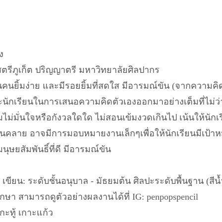
ง
ตรีภูเก็ต ปริญญาตรี มหาวิทยาลัยศิลปากร
แต่เป็นคนยิ้มง่าย และมีรอยยิ้มที่สดใส มีอารมณ์ขัน (จากความ
สระนักเรียนในการเสนอความคิดตัวเองออกมาอย่างเต็มที่ไม
ามไม่มั่นใจหรือกังวลใดใด ไม่สอนเข้มงวดเกินไป เน้นให้น
อผ่อนคลาย อาจมีการมอบหมายงานเล็กๆเพื่อให้นักเรียนมีเป้า
นุษยสัมพันธิ์ที่ดี มีอารมณ์ขัน
ขียน: ระดับชั้นอนุบาล - มัธยมต้น ศิลปะระดับพื้นฐาน (สีน
ศึกษา สามารถดูตัวอย่างผลงานได้ที่ IG: penpopspencil
ะทู้ เกาะแก้ว