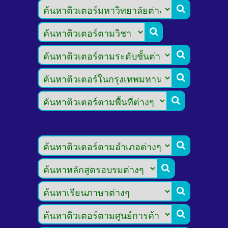








