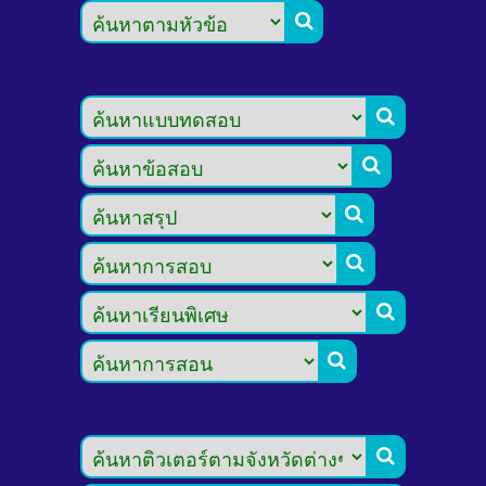







