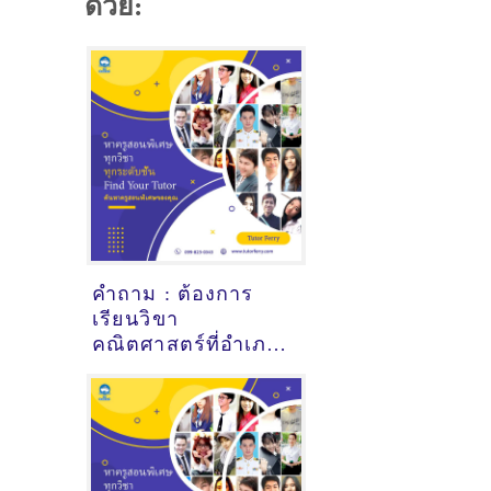
ด้วย:
คำถาม : ต้องการ
เรียนวิขา
คณิตศาสตร์ที่อำเภอ
ท่าม่วง กาญจนบุรี -
ดูคำแนะนำครูสอน
พิเศษที่นี่