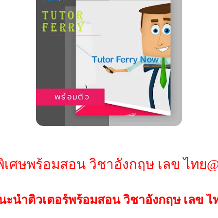
ิเศษพร้อมสอน วิชาอังกฤษ เลข ไทย@เ
นะนำติวเตอร์พร้อมสอน วิชาอังกฤษ เลข ไ