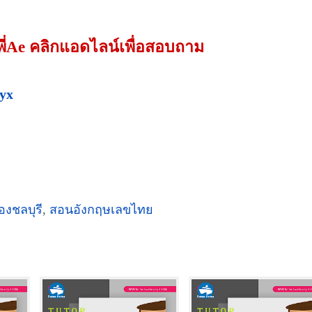
พี่Ae คลิกแอดไลน์เพื่อสอบถาม
tyx
ืองชลบุรี
,
สอนอังกฤษเลขไทย