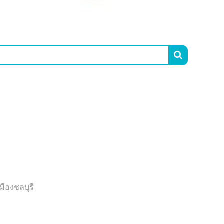

มืองชลบุรี