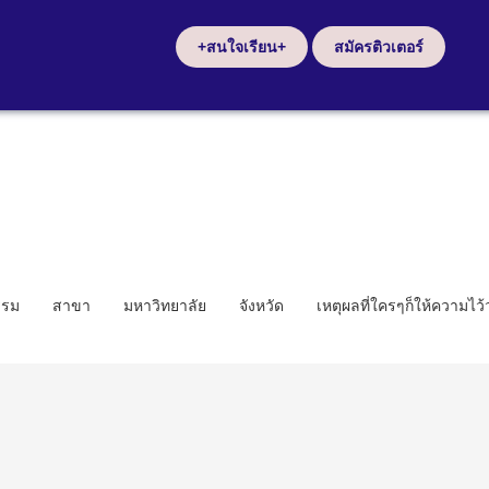
+สนใจเรียน+
สมัครติวเตอร์
รรม
สาขา
มหาวิทยาลัย
จังหวัด
เหตุผลที่ใครๆก็ให้ความไว