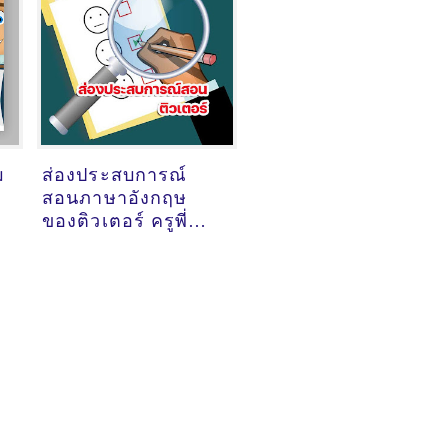
ม
ส่องประสบการณ์
สอนภาษาอังกฤษ
ของติวเตอร์ ครูพี่
กาญจน์ ชุติกาญจน์
สอประเสริฐ @หนอง
รี เมืองชลบุรี