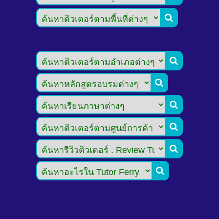






