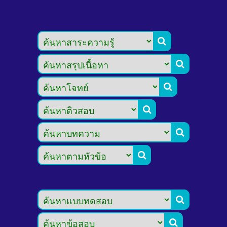







