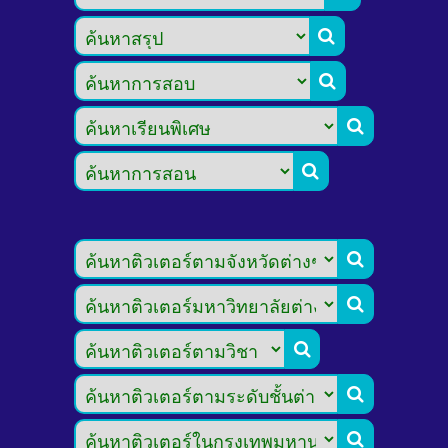








