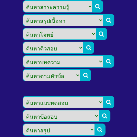








