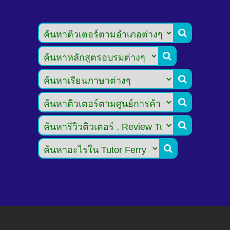





