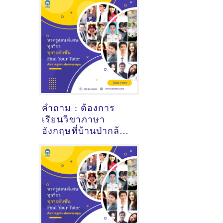
คำถาม : ต้องการ
เรียนวิขาภาษา
อังกฤษที่บ้านป่ากล้วย
เชียงใหม่ - ดูคำ
แนะนำครูสอนพิเศษ
ที่นี่