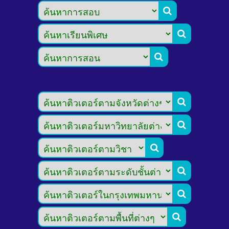








