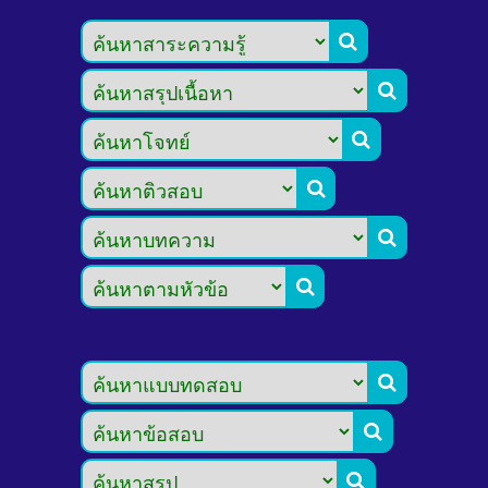








