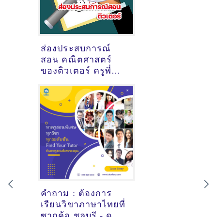
ส่องประสบการณ์
สอน คณิตศาสตร์
ของติวเตอร์ ครูพี่
พลอย ศิริพร ดวง
แย้ม @ อ่างศิลา
ชลบุรี
คำถาม : ต้องการ
เรียนวิขาภาษาไทยที่
ซากค้อ ชลบุรี - ดูคำ