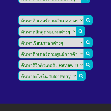





