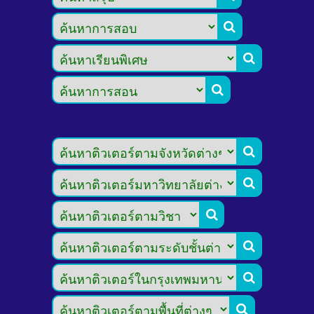








