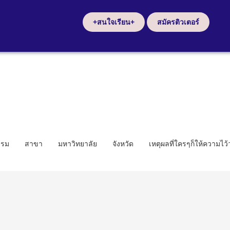
+สนใจเรียน+
สมัครติวเตอร์
รรม
สาขา
มหาวิทยาลัย
จังหวัด
เหตุผลที่ใครๆก็ให้ความไว