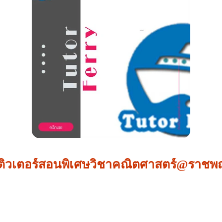
ติวเตอร์สอนพิเศษวิชาคณิตศาสตร์@ราชพฤ