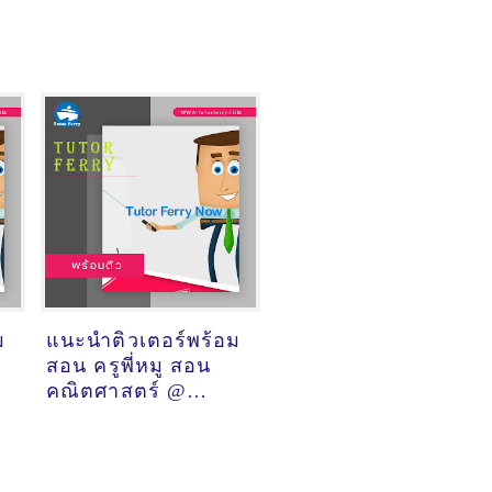
ม
แนะนำติวเตอร์พร้อม
สอน ครูพี่หมู สอน
คณิตศาสตร์ @
ออนไลน์
์