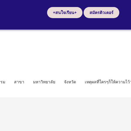
+สนใจเรียน+
สมัครติวเตอร์
รรม
สาขา
มหาวิทยาลัย
จังหวัด
เหตุผลที่ใครๆก็ให้ความไว