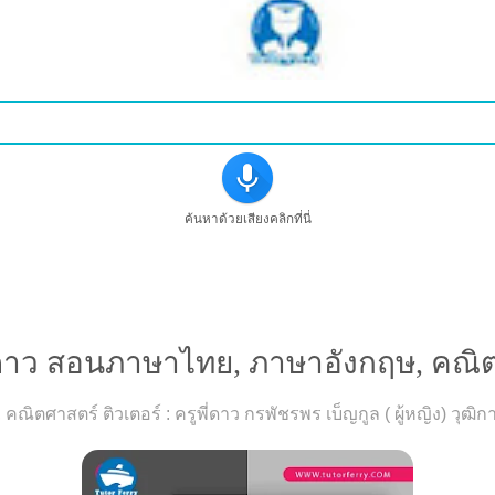
ค้นหาด้วยเสียงคลิกที่นี่
่ดาว สอนภาษาไทย, ภาษาอังกฤษ, คณิ
ตศาสตร์ ติวเตอร์ : ครูพี่ดาว กรพัชรพร เบ็ญกูล ( ผู้หญิง) วุฒิ