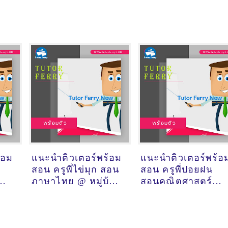
้อม
แนะนำติวเตอร์พร้อม
แนะนำติวเตอร์พร้อ
สอน ครูพี่ไข่มุก สอน
สอน ครูพี่ปอยฝน
ภาษาไทย @ หมู่บ้าน
สอนคณิตศาสตร์
ศุภาลัยท่าพระ เมือง
วิทยาศาสตร์ เคมี
มาบ
ขอนแก่น
ชีวะ ภาษาไทย @
เสริมไทยคอมเพล็กซ