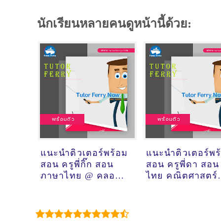
นักเรียนหลายคนดูหน้านี้ด้วย:
แนะนำติวเตอร์พร้อม
แนะนำติวเตอร์พร
สอน ครูพี่กิ๊ก สอน
สอน ครูพี่ดา สอน
ภาษาไทย @ คลอง
ไทย คณิตศาสตร์
แห หาดใหญ่
วิทยาศาสตร์ @
ปลวกแดง สี่แยก
เตย