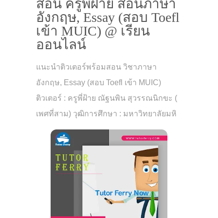
สอน ครูพี่ฝ้าย สอนภาษา
อังกฤษ, Essay (สอบ Toefl
เข้า MUIC) @ เรียน
ออนไลน์
แนะนำติวเตอร์พร้อมสอน วิชาภาษา
อังกฤษ, Essay (สอบ Toefl เข้า MUIC)
ติวเตอร์ : ครูพี่ฝ้าย ณัฐนพิน สุวรรณนิกขะ (
เพศที่สาม) วุฒิการศึกษา : มหาวิทยาลัยมหิ