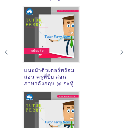
ถลาง
แนะนำติวเตอร์พร้อม
สอน ครูพี่ปีบ สอน
ภาษาอังกฤษ @ กะทู้