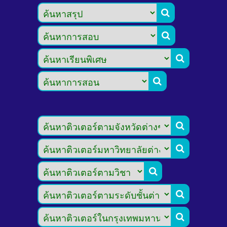








