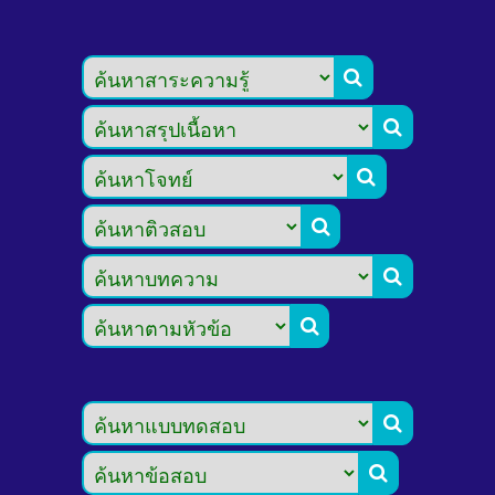







