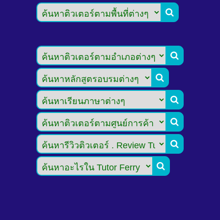






