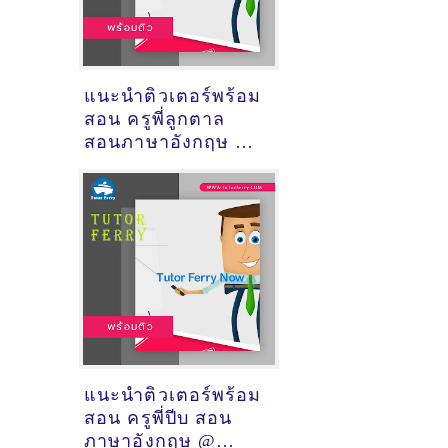
แนะนำติวเตอร์พร้อม
สอน ครูพี่ลูกตาล
สอนภาษาอังกฤษ @
ซอย30กันยา อ.เมือง
นครราชสีมา
แนะนำติวเตอร์พร้อม
สอน ครูพี่ปีบ สอน
ภาษาอังกฤษ @