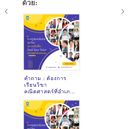
ด้วย:
คำถาม : ต้องการ
เรียนวิขา
คณิตศาสตร์ที่อำเภอ
นาเยีย อุบลราชธานี
- ดูคำแนะนำครูสอน
พิเศษที่นี่