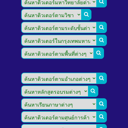








