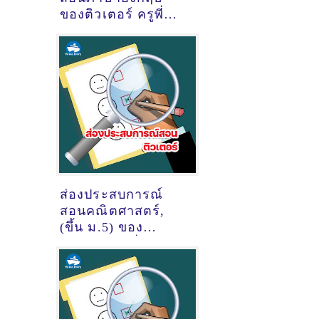
ของติวเตอร์ ครูพี่
ก้อง พชร ทองวัฒน์
@คลองแห
ส่องประสบการณ์
สอนคณิตศาสตร์,
(ขึ้น ม.5) ของ
ติวเตอร์ ครูพี่ก้อง
พชร ทองวัฒน์
@แถวตลาดเกาะหมี
คลองแห หาดใหญ่
(และออนไลน์แบบตัว