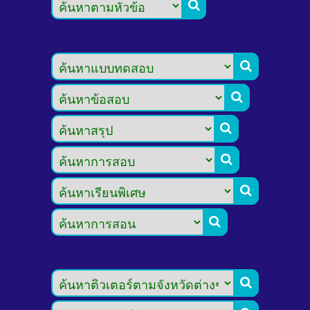







