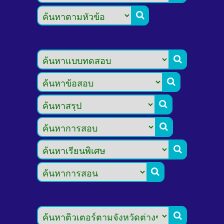







