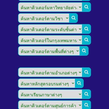








