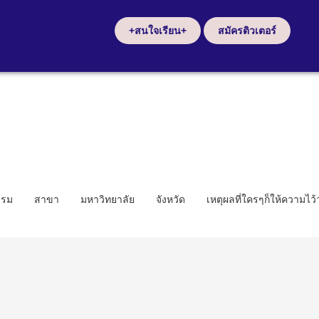
+สนใจเรียน+
สมัครติวเตอร์
รรม
สาขา
มหาวิทยาลัย
จังหวัด
เหตุผลที่ใครๆก็ให้ความไว