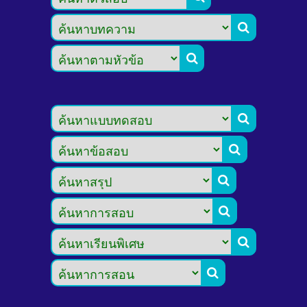







