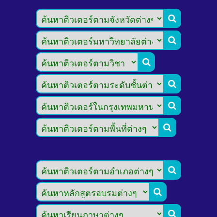








