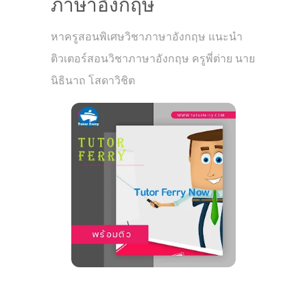
ภาษาอังกฤษ
หาครูสอนพิเศษวิชาภาษาอังกฤษ แนะนำ
ติวเตอร์สอนวิชาภาษาอังกฤษ ครูพี่ต่าย นาย
นิธินาถ โสดาวิชิต