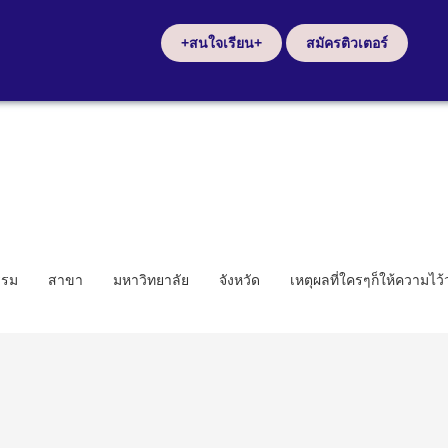
+สนใจเรียน+
สมัครติวเตอร์
รรม
สาขา
มหาวิทยาลัย
จังหวัด
เหตุผลที่ใครๆก็ให้ความไว