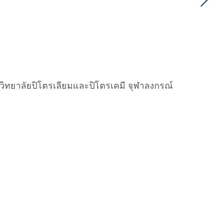
ิทยาลัยปิโตรเลียมและปิโตรเคมี จุฬาลงกรณ์