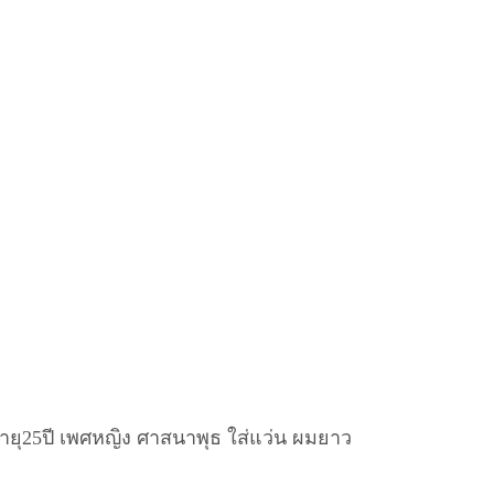
 อายุ25ปี เพศหญิง ศาสนาพุธ ใส่แว่น ผมยาว