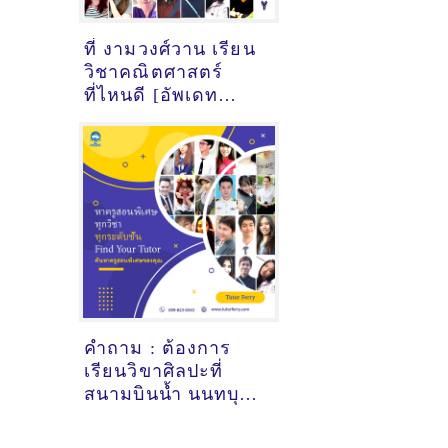
ที่ งามวงศ์วาน เรียน
วิชาคณิตศาสตร์
ที่ไหนดี [อัพเดท
ข้อมูลครูสอน
คณิตศาสตร์
เมื่อ15/10/2024,
7:15:34]
คำถาม : ต้องการ
เรียนวิขาศิลปะที่
สนามบินน้ำ นนทบุรี -
ดูคำแนะนำครูสอน
พิเศษที่นี่