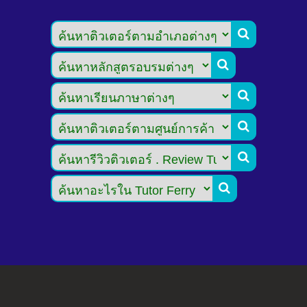





