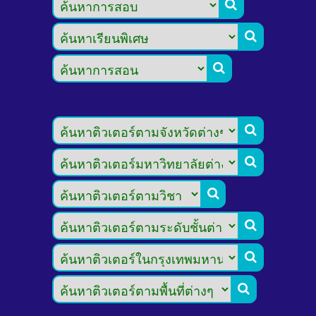








