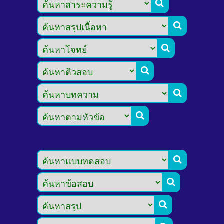








