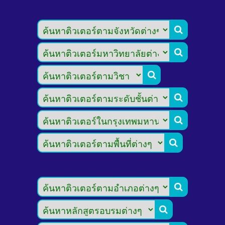







