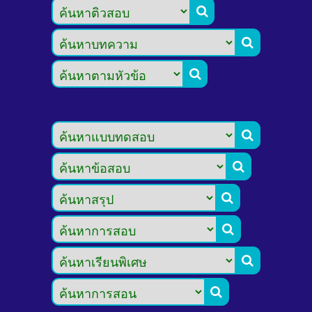








