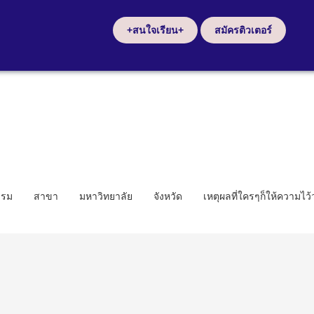
+สนใจเรียน+
สมัครติวเตอร์
รรม
สาขา
มหาวิทยาลัย
จังหวัด
เหตุผลที่ใครๆก็ให้ความไว