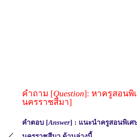
คำถาม [
Question
]: หาครูสอนพ
นครราชสีมา]
คำตอบ [
Answer
] : แนะนำครูสอนพิเศษ
นครราชสีมา ด้านล่างนี้