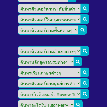








