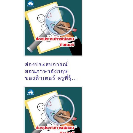
@ออนไลน์
ส่องประสบการณ์
สอนภาษาอังกฤษ
ของติวเตอร์ ครูพี่รุ้ง
กชกร บุญเหลือ
@คอสโมเมืองทอง
ธานี