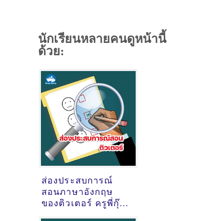
นักเรียนหลายคนดูหน้านี้
ด้วย:
ส่องประสบการณ์
สอนภาษาอังกฤษ
ของติวเตอร์ ครูพี่กุ๊ก
ไก่ กัลยา​ พรหมจรรย์