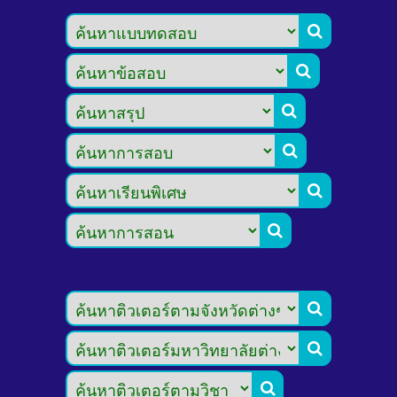








