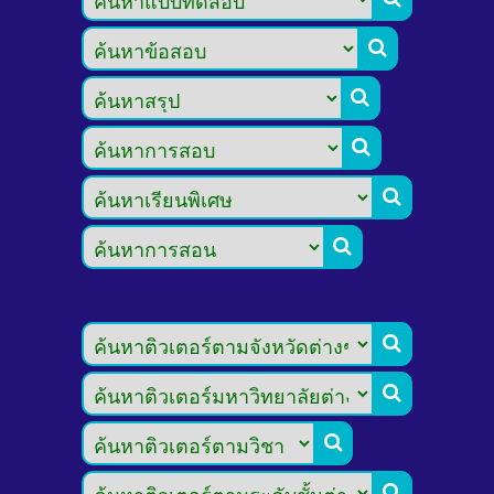








