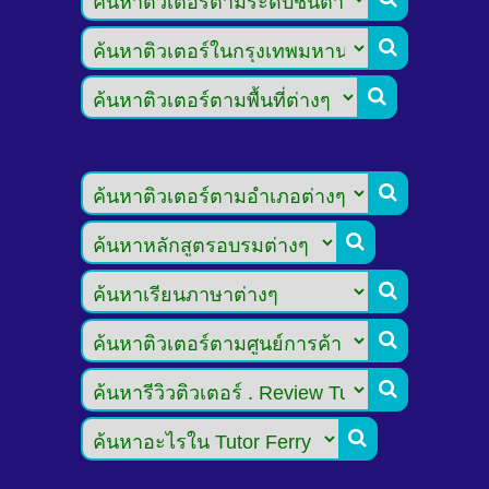







