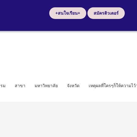
+สนใจเรียน+
สมัครติวเตอร์
รรม
สาขา
มหาวิทยาลัย
จังหวัด
เหตุผลที่ใครๆก็ให้ความไว