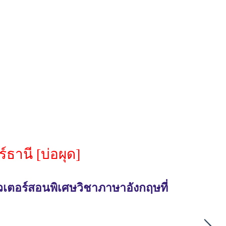
ธานี [บ่อผุด]
วเตอร์สอนพิเศษวิชาภาษาอังกฤษที่