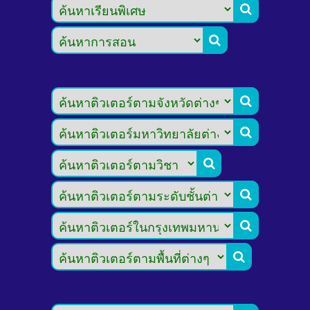







