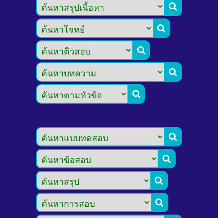








