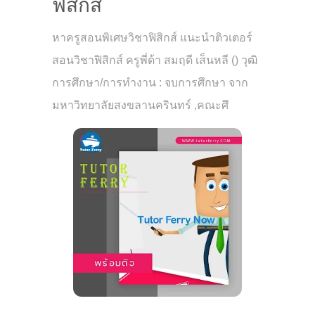
ฟิสิกส์
หาครูสอนพิเศษวิชาฟิสิกส์ แนะนำติวเตอร์
สอนวิชาฟิสิกส์ ครูพี่ด้า สมฤดี เส็นหลี () วุฒิ
การศึกษา/การทำงาน : จบการศึกษา จาก
มหาวิทยาลัยสงขลานครินทร์ ,คณะศึ