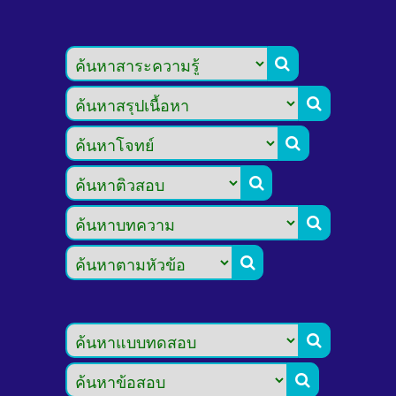







