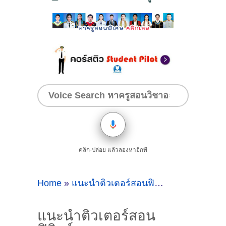
คลิก-ปล่อย แล้วลองหาอีกที
Home
»
แนะนำติวเตอร์สอนฟิสิกส์
»
แนะนำติวเต
แนะนำติวเตอร์สอน