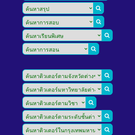








