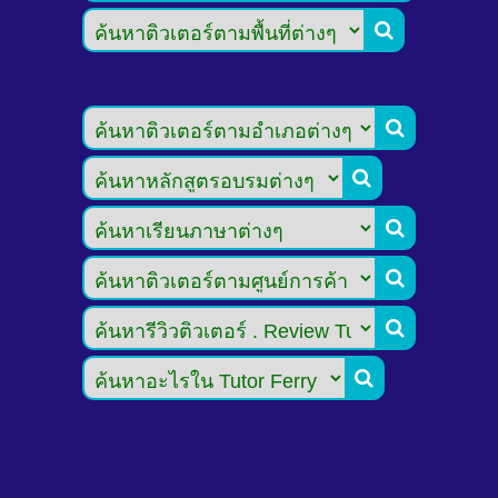






