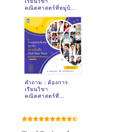
เรียนวิขา
คณิตศาสตร์ที่หมู่บ้าน
ร่มเย็น3 อุดรธานี - ดู
คำแนะนำครูสอน
พิเศษที่นี่
คำถาม : ต้องการ
เรียนวิขา
คณิตศาสตร์ที่
ศูนย์การค้าแฟชั่น
ไอซ์แลนด์
กรุงเทพมหานคร - ดู
คำแนะนำครูสอน
พิเศษที่นี่