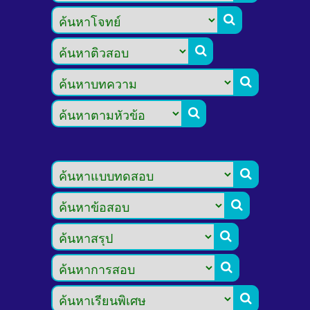








