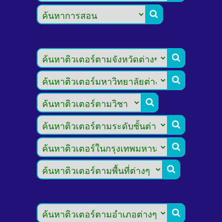







