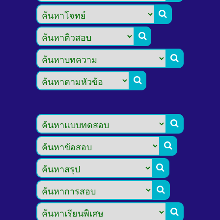








