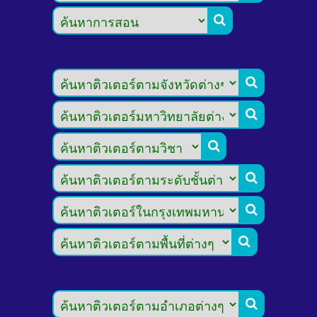







