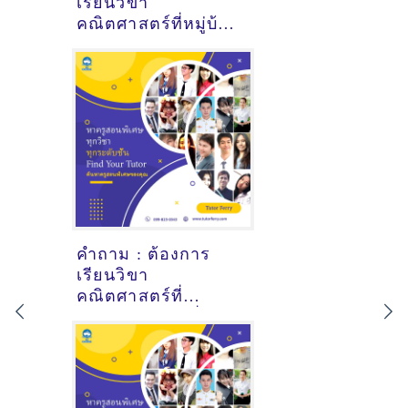
เรียนวิขา
คณิตศาสตร์ที่หมู่บ้าน
ร่มเย็น3 อุดรธานี - ดู
คำแนะนำครูสอน
พิเศษที่นี่
คำถาม : ต้องการ
เรียนวิขา
คณิตศาสตร์ที่
ศูนย์การค้าแฟชั่น
ไอซ์แลนด์
กรุงเทพมหานคร - ดู
คำแนะนำครูสอน
พิเศษที่นี่