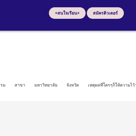
+สนใจเรียน+
สมัครติวเตอร์
รรม
สาขา
มหาวิทยาลัย
จังหวัด
เหตุผลที่ใครๆก็ให้ความไว