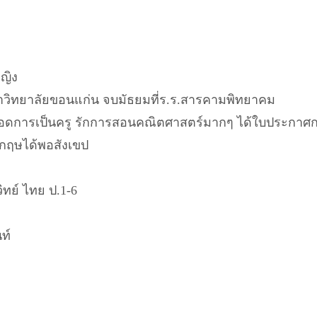
หญิง
าวิทยาลัยขอนแก่น จบมัธยมที่ร.ร.สารคามพิทยาคม
ศษตลอดการเป็นครู รักการสอนคณิตศาสตร์มากๆ ได้ใบประ
ังกฤษได้พอสังเขป
ิทย์ ไทย ป.1-6
ท์