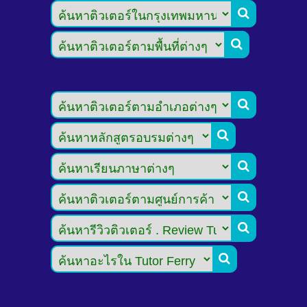







