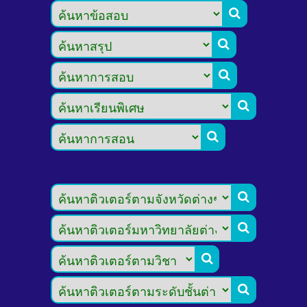








