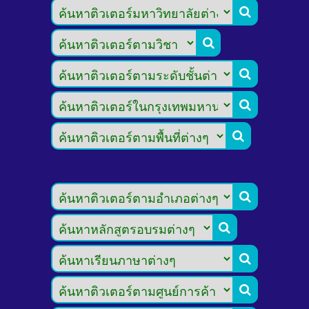








