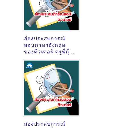
ส่องประสบการณ์
สอนภาษาอังกฤษ
ของติวเตอร์ ครูพี่กุ๊ก
ไก่ กัลยา​ พรหมจรรย์
@ออนไลน์
ส่องประสบการณ์