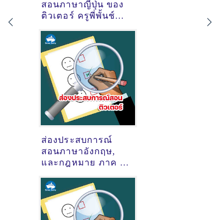
สอนภาษาญี่ปุ่น ของ
ติวเตอร์ ครูพี่พั้นช์
ชนนิกานต์ สีพันธ์
โคตร์ @ออนไลน์
ส่องประสบการณ์
สอนภาษาอังกฤษ,
และกฎหมาย ภาค ก
(ภาค ก และ ภาค ข
สำนักงานปลัด
กระทรวง
สาธารณสุข) ของ
ติวเตอร์ ครูพี่ธิป นาย