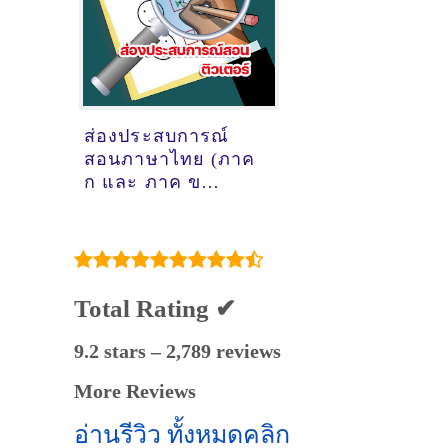
ธิบดิ์ เซซัง
@ออนไลน์
ส่องประสบการณ์
สอนภาษาไทย (ภาค
ก และ ภาค ข
สำนักงานปลัด
กระทรวง
สาธารณสุข) ของ
ติวเตอร์ ครูพี่หลุยส์
นายสิทธิพล ภิรมย์
Total Rating ✔
นาค @ออนไลน์
9.2 stars – 2,789 reviews
More Reviews
อ่านรีวิว ทั้งหมดคลิก