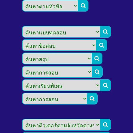







