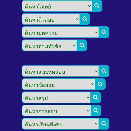








