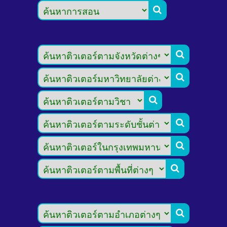







