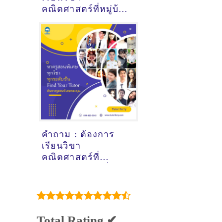
คณิตศาสตร์ที่หมู่บ้าน
ร่มเย็น3 อุดรธานี - ดู
คำแนะนำครูสอน
พิเศษที่นี่
คำถาม : ต้องการ
เรียนวิขา
คณิตศาสตร์ที่
ศูนย์การค้าแฟชั่น
ไอซ์แลนด์
กรุงเทพมหานคร - ดู
คำแนะนำครูสอน
พิเศษที่นี่
Total Rating ✔