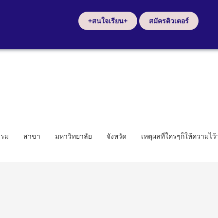
+สนใจเรียน+
สมัครติวเตอร์
รรม
สาขา
มหาวิทยาลัย
จังหวัด
เหตุผลที่ใครๆก็ให้ความไว