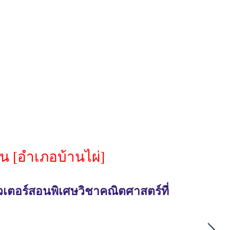
น [อำเภอบ้านไผ่]
วเตอร์สอนพิเศษวิชาคณิตศาสตร์ที่