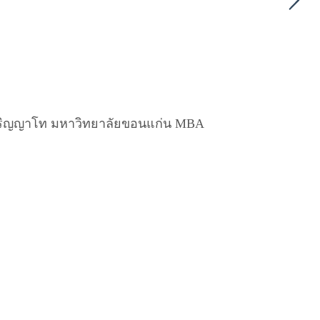
าปริญญาโท มหาวิทยาลัยขอนแก่น MBA